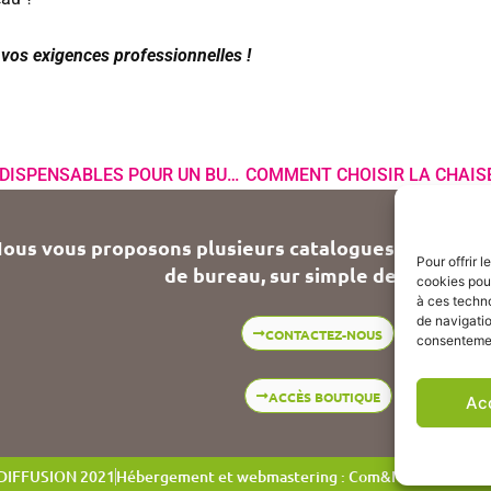
 vos exigences professionnelles !
TOP 10 DES FOURNITURES INDISPENSABLES POUR UN BUREAU ORGANISE !
ous vous proposons plusieurs catalogues de fournit
Pour offrir 
de bureau, sur simple demande !
cookies pour
à ces techn
de navigatio
CONTACTEZ-NOUS
consentement
ACCÈS BOUTIQUE
Ac
 DIFFUSION 2021
Hébergement et webmastering : Com&Net
Mentions 