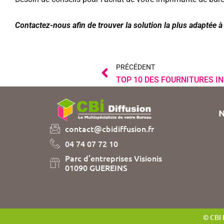
Contactez-nous afin de trouver la solution la plus adaptée à
Précédent
PRÉCÉDENT
N
contact@cbidiffusion.fr
04 74 07 72 10
Parc d’entreprises Visionis
01090 GUEREINS
© CBI