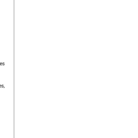
es
es,