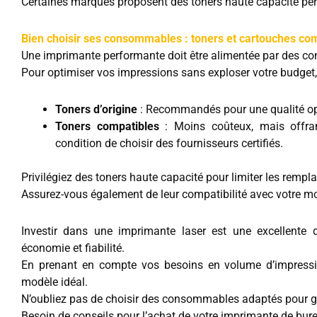
Certaines marques proposent des toners haute capacité perm
Bien choisir ses consommables : toners et cartouches co
Une imprimante performante doit être alimentée par des c
Pour optimiser vos impressions sans exploser votre budget,
Toners d’origine
: Recommandés pour une qualité opti
Toners compatibles
: Moins coûteux, mais offran
condition de choisir des fournisseurs certifiés.
Privilégiez des toners haute capacité pour limiter les rempl
Assurez-vous également de leur compatibilité avec votre mo
Investir dans une imprimante laser est une excellente d
économie et fiabilité.
En prenant en compte vos besoins en volume d’impression
modèle idéal.
N’oubliez pas de choisir des consommables adaptés pour ga
Besoin de conseils pour l’achat de votre imprimante de bur