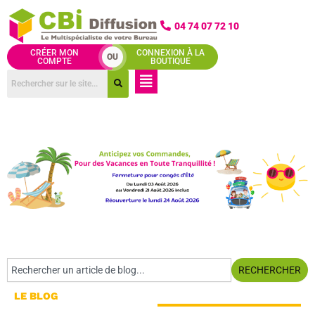
Aller
au
04 74 07 72 10
contenu
CRÉER MON
CONNEXION À LA
OU
COMPTE
BOUTIQUE
Menu
Rechercher
RECHERCHER
LE BLOG