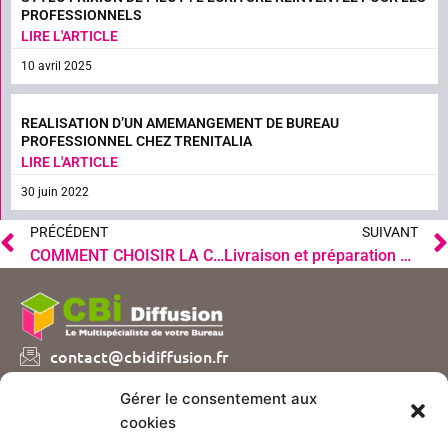
PROFESSIONNELS
LIRE L'ARTICLE
10 avril 2025
REALISATION D’UN AMEMANGEMENT DE BUREAU
PROFESSIONNEL CHEZ TRENITALIA
LIRE L'ARTICLE
30 juin 2022
Précédent
PRÉCÉDENT
SUIVANT
COMMENT CHOISIR LA CHAISE DE BUREAU IDEALE POUR UN CONFORT OPTIMAL AU QUOTIDIEN ?
Livraison et préparation de commandes bureautique près de Lyon
contact@cbidiffusion.fr
04 74 07 72 10
Gérer le consentement aux
Parc d’entreprises Visionis
cookies
01090 GUEREINS