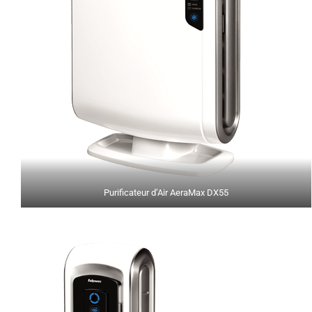
Purificateur d’Air AeraMax DX55