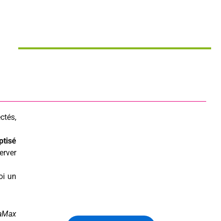
ctés,
ptisé
erver
oi un
raMax