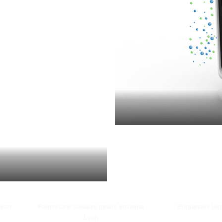
Lyon
Fourniture scolaire petite enfance
Etiquettes log
Lyon