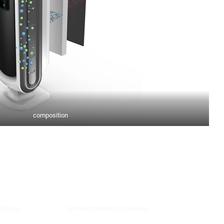
composition
istique
Environnement de bureau