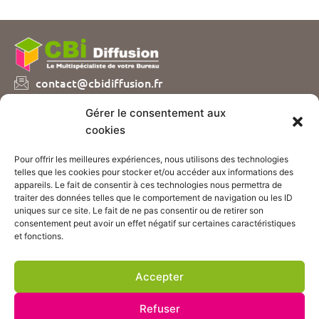
contact@cbidiffusion.fr
04 74 07 72 10
Gérer le consentement aux
Parc d’entreprises Visionis
cookies
01090 GUEREINS
Pour offrir les meilleures expériences, nous utilisons des technologies
Nous vous proposons plusieurs catalogues de
telles que les cookies pour stocker et/ou accéder aux informations des
fournitures et mobilier de bureau, sur simple demande
appareils. Le fait de consentir à ces technologies nous permettra de
!
traiter des données telles que le comportement de navigation ou les ID
uniques sur ce site. Le fait de ne pas consentir ou de retirer son
consentement peut avoir un effet négatif sur certaines caractéristiques
CONTACTEZ-NOUS
et fonctions.
ACCÈS BOUTIQUE
Accepter
Suivez nos actualités :
Refuser