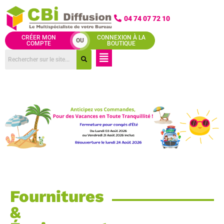
Aller
au
04 74 07 72 10
contenu
CRÉER MON
CONNEXION À LA
OU
COMPTE
BOUTIQUE
Menu
Fournitures
&