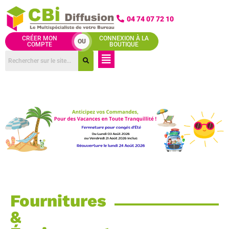
Aller
au
04 74 07 72 10
contenu
CRÉER MON
CONNEXION À LA
OU
COMPTE
BOUTIQUE
Menu
Fournitures
&