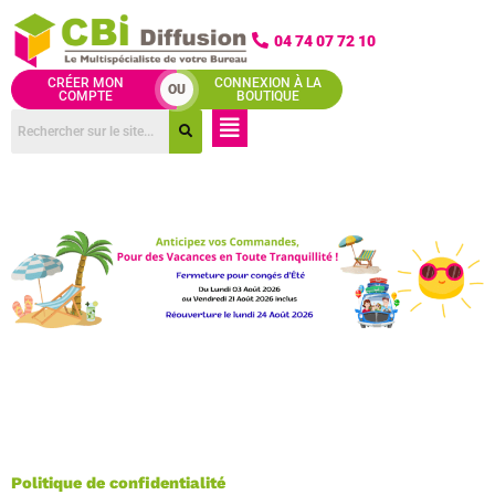
Aller
au
04 74 07 72 10
contenu
CRÉER MON
CONNEXION À LA
OU
COMPTE
BOUTIQUE
Menu
Politique de confidentialité