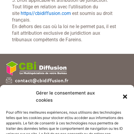
5. Droit applicable et attribution de juridiction.
Tout litige en relation avec l’utilisation du
site
https//cbidiffusion.com
est soumis au droit
français.
En dehors des cas où la loi ne le permet pas, il est
fait attribution exclusive de juridiction aux
tribunaux compétents de Fareins.
contact@cbidiffusion.fr
04 74 07 72 10
Gérer le consentement aux
Parc d’entreprises Visionis
cookies
01090 GUEREINS
Pour offrir les meilleures expériences, nous utilisons des technologies
Nous vous proposons plusieurs catalogues de
telles que les cookies pour stocker et/ou accéder aux informations des
fournitures et mobilier de bureau, sur simple demande
appareils. Le fait de consentir à ces technologies nous permettra de
!
traiter des données telles que le comportement de navigation ou les ID
uniques sur ce site. Le fait de ne pas consentir ou de retirer son