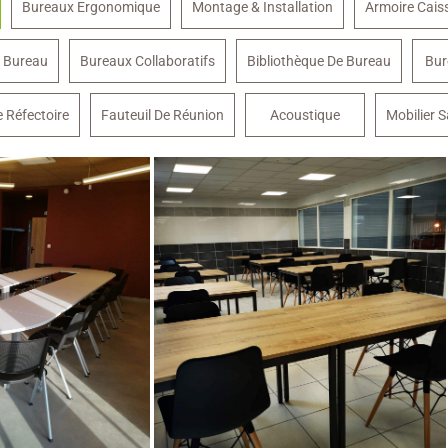
Bureaux Ergonomique
Montage & Installation
Armoire Cai
 Bureau
Bureaux Collaboratifs
Bibliothèque De Bureau
Bur
e Réfectoire
Fauteuil De Réunion
Acoustique
Mobilier S