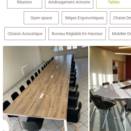
Réunion
Aménagement Armoire
Tables
Open-space
Sièges Ergonomiques
Chaise De
Cloison Acoustique
Bureau Réglable En Hauteur
Mobilier D