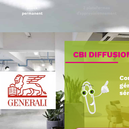
Stock
2 plateformes
permanent
d’approvisionnement
CBI DIFFUSIO
Co
gé
sér