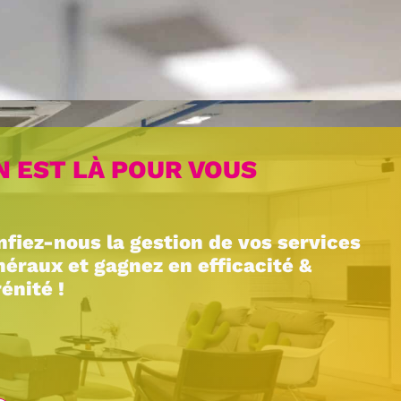
Livraison &
installation
N EST LÀ POUR VOUS
nfiez-nous la gestion de vos services
néraux et gagnez en efficacité &
énité !