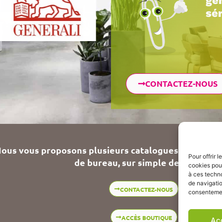
gé
sér
CONTACTEZ-NOUS
ous vous proposons plusieurs catalogues de fournit
Pour offrir 
de bureau, sur simple demande !
cookies pour
à ces techn
de navigatio
CONTACTEZ-NOUS
consentement
ACCÈS BOUTIQUE
Ac