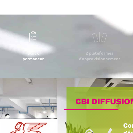
Stock
2 plateformes
permanent
d’approvisionnement
CBI DIFFUSIO
Co