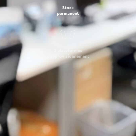
Stock
permanent
2 plateformes
d’approvisionnement
Livraison &
installation