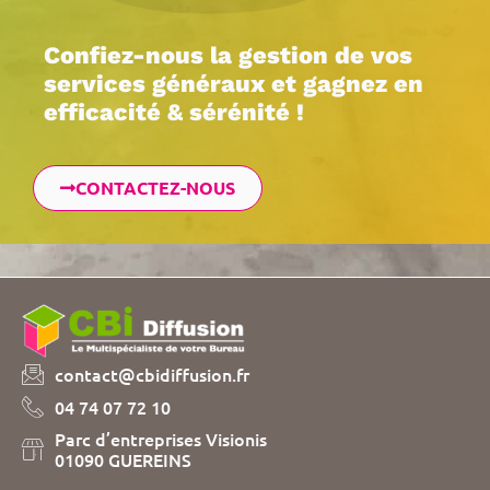
Confiez-nous la gestion de vos
services généraux et gagnez en
efficacité & sérénité !
CONTACTEZ-NOUS
contact@cbidiffusion.fr
04 74 07 72 10
Gérer le consentement aux
Parc d’entreprises Visionis
cookies
01090 GUEREINS