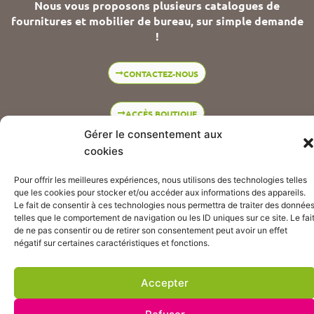
Pour offrir les meilleures expériences, nous utilisons des technologies
Nous vous proposons plusieurs catalogues de
telles que les cookies pour stocker et/ou accéder aux informations des
fournitures et mobilier de bureau, sur simple demande
appareils. Le fait de consentir à ces technologies nous permettra de
!
traiter des données telles que le comportement de navigation ou les ID
uniques sur ce site. Le fait de ne pas consentir ou de retirer son
consentement peut avoir un effet négatif sur certaines caractéristiques
CONTACTEZ-NOUS
et fonctions.
ACCÈS BOUTIQUE
Accepter
Suivez nos actualités :
Refuser
Voir les préférences
© CBI DIFFUSION 2021
Hébergement et webmastering : Com&Net
Politique de confidentialité
Mentions légales