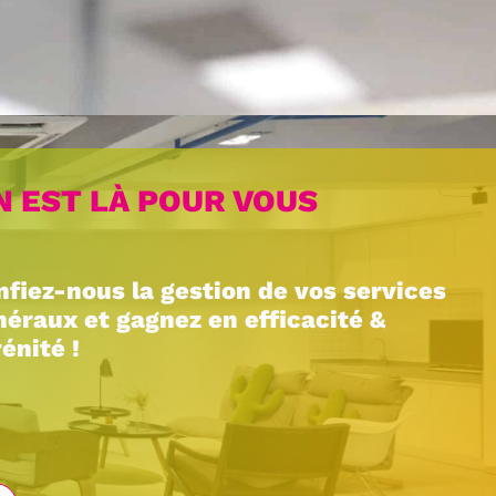
Livraison &
installation
N EST LÀ POUR VOUS
nfiez-nous la gestion de vos services
néraux et gagnez en efficacité &
énité !