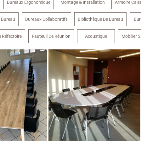
Bureaux Ergonomique
Montage & Installation
Armoire Cai
 Bureau
Bureaux Collaboratifs
Bibliothèque De Bureau
Bur
e Réfectoire
Fauteuil De Réunion
Acoustique
Mobilier S