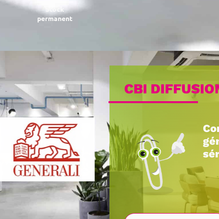
Stock
2 plateformes
permanent
d’approvisionnement
CBI DIFFUSIO
Co
gé
sér