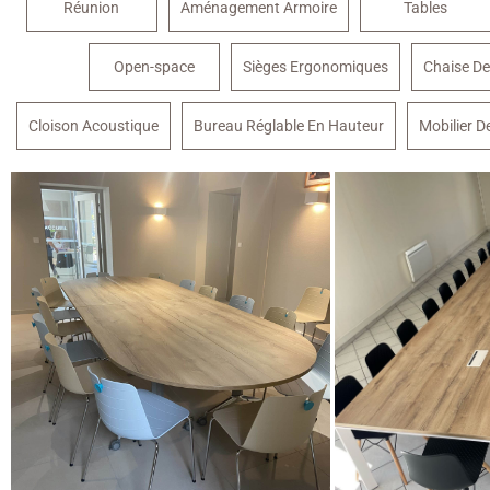
Réunion
Aménagement Armoire
Tables
Open-space
Sièges Ergonomiques
Chaise De
Cloison Acoustique
Bureau Réglable En Hauteur
Mobilier D