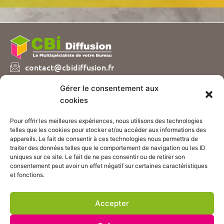
contact@cbidiffusion.fr
04 74 07 72 10
Gérer le consentement aux
Parc d’entreprises Visionis
cookies
01090 GUEREINS
Pour offrir les meilleures expériences, nous utilisons des technologies
Nous vous proposons plusieurs catalogues de
telles que les cookies pour stocker et/ou accéder aux informations des
fournitures et mobilier de bureau, sur simple demande
appareils. Le fait de consentir à ces technologies nous permettra de
!
traiter des données telles que le comportement de navigation ou les ID
uniques sur ce site. Le fait de ne pas consentir ou de retirer son
consentement peut avoir un effet négatif sur certaines caractéristiques
CONTACTEZ-NOUS
et fonctions.
ACCÈS BOUTIQUE
Accepter
Suivez nos actualités :