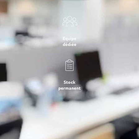
Equipe
dédiée
Stock
permanent
2 plateformes
d’approvisionnement