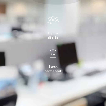
Equipe
dédiée
Stock
permanent
2 plateformes
d’approvisionnement