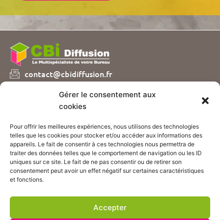
contact@cbidiffusion.fr
04 74 07 72 10
Gérer le consentement aux
Parc d’entreprises Visionis
cookies
01090 GUEREINS
Pour offrir les meilleures expériences, nous utilisons des technologies
Nous vous proposons plusieurs catalogues de
telles que les cookies pour stocker et/ou accéder aux informations des
fournitures et mobilier de bureau, sur simple demande
appareils. Le fait de consentir à ces technologies nous permettra de
!
traiter des données telles que le comportement de navigation ou les ID
uniques sur ce site. Le fait de ne pas consentir ou de retirer son
consentement peut avoir un effet négatif sur certaines caractéristiques
CONTACTEZ-NOUS
et fonctions.
ACCÈS BOUTIQUE
Accepter