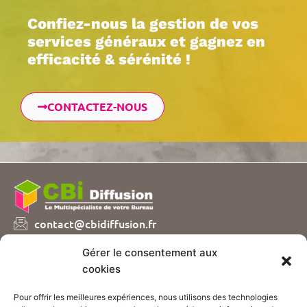
Confiez-nous la gestion de vos
services généraux et gagnez en
efficacité & sérénité !
CONTACTEZ-NOUS
contact@cbidiffusion.fr
04 74 07 72 10
Gérer le consentement aux
Parc d’entreprises Visionis
cookies
01090 GUEREINS
Pour offrir les meilleures expériences, nous utilisons des technologies
Nous vous proposons plusieurs catalogues de