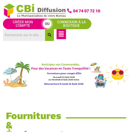
Aller
au
04 74 07 72 10
contenu
CRÉER MON
CONNEXION À LA
OU
COMPTE
BOUTIQUE
Menu
Fournitures
&