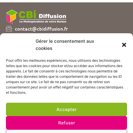
contact@cbidiffusion.fr
04 74 07 72 10
Gérer le consentement aux
Parc d’entreprises Visionis
cookies
01090 GUEREINS
Pour offrir les meilleures expériences, nous utilisons des technologies
Nous vous proposons plusieurs catalogues de
telles que les cookies pour stocker et/ou accéder aux informations des
fournitures et mobilier de bureau, sur simple demande
appareils. Le fait de consentir à ces technologies nous permettra de
!
traiter des données telles que le comportement de navigation ou les ID
uniques sur ce site. Le fait de ne pas consentir ou de retirer son
consentement peut avoir un effet négatif sur certaines caractéristiques
CONTACTEZ-NOUS
et fonctions.
ACCÈS BOUTIQUE
Accepter
Suivez nos actualités :
Refuser