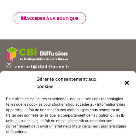
ACCÉDER À LA BOUTIQUE
contact@cbidiffusion.fr
04 74 07 72 10
Gérer le consentement aux
Parc d’entreprises Visionis
cookies
01090 GUEREINS
Pour offrir les meilleures expériences, nous utilisons des technologies
Nous vous proposons plusieurs catalogues de
telles que les cookies pour stocker et/ou accéder aux informations des
fournitures et mobilier de bureau, sur simple demande
appareils. Le fait de consentir à ces technologies nous permettra de
!
traiter des données telles que le comportement de navigation ou les ID
uniques sur ce site. Le fait de ne pas consentir ou de retirer son
consentement peut avoir un effet négatif sur certaines caractéristiques
CONTACTEZ-NOUS
et fonctions.