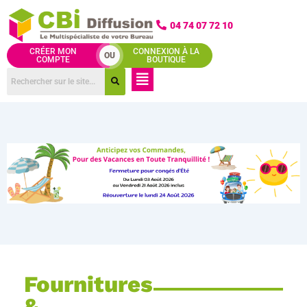
Aller
au
04 74 07 72 10
contenu
CRÉER MON
CONNEXION À LA
OU
COMPTE
BOUTIQUE
Menu
Fournitures
&